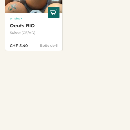
en stock
Oeufs BIO
Suisse (GE/VD)
CHF
5.40
Boîte de 6